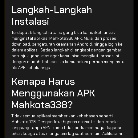
Langkah-Langkah
Instalasi
Terdapat 8 langkah utama yang bisa kamu ikuti untuk
menginstal aplikasi Mahkota338 APK. Mulai dari proses
download, pengaturan keamanan Android, hingga login ke
dalam aplikasi. Setiap langkah dilengkapi dengan gambar
petunjuk yang jelas agar kamu bisa mengikuti proses ini
dengan mudah, bahkan jika kamu belum pernah menginstal
file APK sebelumnya.
Kenapa Harus
Menggunakan APK
Mahkota338?
Tidak semua aplikasi memberikan kebebasan seperti
Mahkota338. Dengan fitur bypass otomatis dan koneksi
langsung tanpa VPN, kamu tidak perlu membayar layanan
pihak ketiga atau mengalami lag saat bermain. Aplikasi ini