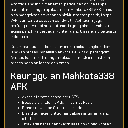
Android yang ingin menikmati permainan online tanpa
hambatan. Dengan aplikasi resmi Mahkota338 APK, kamu
bisa mengakses situs tanpa blokir internet positif, tanpa
VPN, dan tanpa batasan bandwidth. Aplikasi ini juga
berfungsi sebagai proxy otomatis yang akan membuka
akses penuh ke berbagai konten yang biasanya dibatasi di
Indonesia.
Dalam panduan ini, kami akan menjelaskan langkah demi
langkah proses instalasi Mahkota338 APK di perangkat
Android kamu. Ikuti dengan seksama untuk memastikan
proses berjalan lancar dan aman.
Keunggulan Mahkota338
APK
Akses otomatis tanpa perlu VPN
Bebas blokir oleh ISP dan Internet Positif
Proses download & instalasi mudah
Bisa digunakan untuk mengakses situs lain yang
dibatasi
Tidak ada batas bandwidth saat download konten