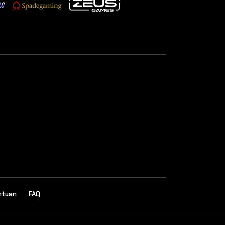
ntuan
FAQ